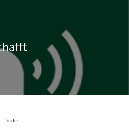
chafft
ST
AFFT
Suche