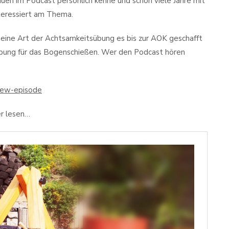
auen im Podcast persönlich kenne und schon viele Jahre mit
teressiert am Thema.
meine Art der Achtsamkeitsübung es bis zur AOK geschafft
erbung für das Bogenschießen. Wer den Podcast hören
-new-episode
er lesen…