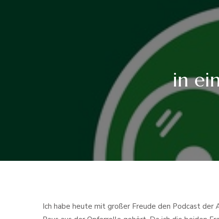
in ei
Ich habe heute mit großer Freude den Podcast der