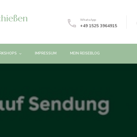
chießen
WhatsApp
+49 1525 3964915
RKSHOPS
IMPRESSUM
MEIN REISEBLOG