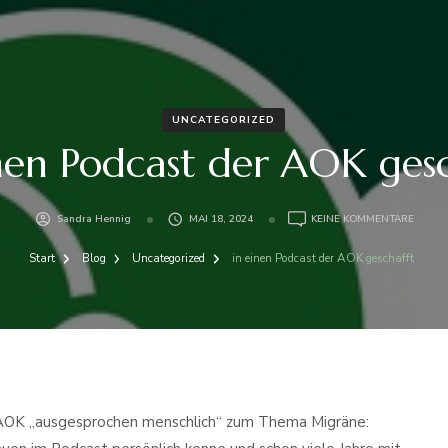
UNCATEGORIZED
nen Podcast der AOK ges
ZU
Sandra Hennig
MAI 18, 2024
KEINE KOMMENTARE
IN
EINEN
Start
Blog
Uncategorized
in einen Podcast der AOK geschafft
PODCA
DER
AOK
GESCH
 AOK „ausgesprochen menschlich“ zum Thema Migräne: