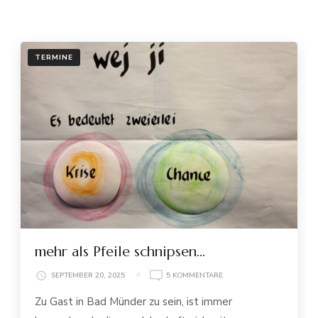
TERMINE
mehr als Pfeile schnipsen…
ZU
SEPTEMBER 20, 2025
5 KOMMENTARE
MEHR
Zu Gast in Bad Münder zu sein, ist immer
ALS
PFEILE