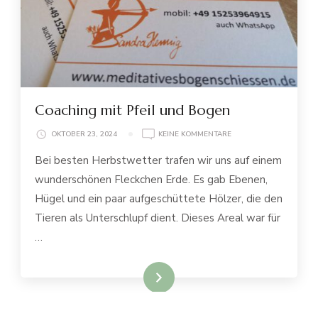
Coaching mit Pfeil und Bogen
ZU
OKTOBER 23, 2024
KEINE KOMMENTARE
COACHING
Bei besten Herbstwetter trafen wir uns auf einem
MIT
PFEIL
wunderschönen Fleckchen Erde. Es gab Ebenen,
UND
Hügel und ein paar aufgeschüttete Hölzer, die den
BOGEN
Tieren als Unterschlupf dient. Dieses Areal war für
…
weiterlesen