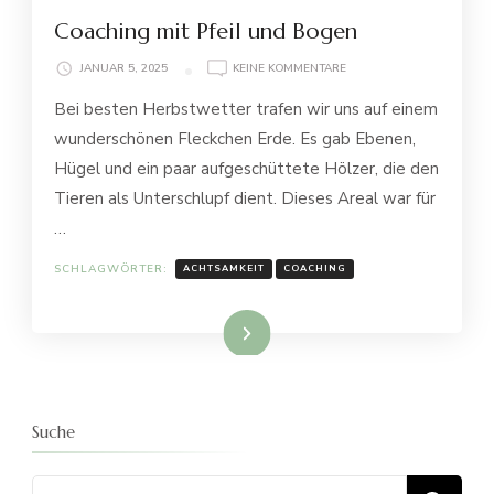
Coaching mit Pfeil und Bogen
ZU
JANUAR 5, 2025
KEINE KOMMENTARE
COACHING
Bei besten Herbstwetter trafen wir uns auf einem
MIT
PFEIL
wunderschönen Fleckchen Erde. Es gab Ebenen,
UND
Hügel und ein paar aufgeschüttete Hölzer, die den
BOGEN
Tieren als Unterschlupf dient. Dieses Areal war für
…
SCHLAGWÖRTER:
ACHTSAMKEIT
COACHING
Weiterlesen
Suche
Suchen